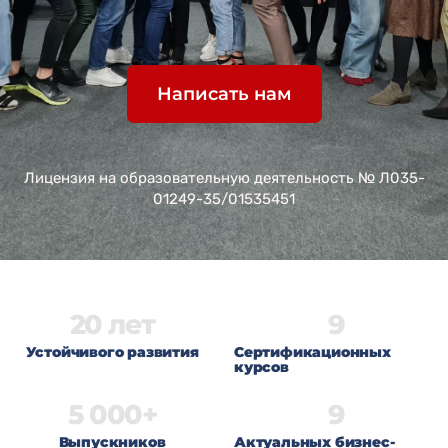
Написать нам
Лицензия на образовательную деятельность № Л035-
01249-35/01535451
20
 лет
9
Устойчивого развития
Сертификационных
курсов
5 000
+
9
Выпускников
Актуальных бизнес-