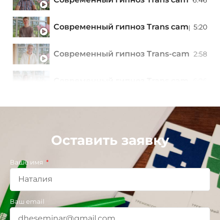
Современный гипноз Trans camp 2023 
5:20
Современный гипноз Trans-camp 2023 
2:58
Современный гипноз Trans camp 2023 
6:26
Современный гипноз Trans camp 2023 
5:50
Современный гипноз Trans camp 2023 
6:10
Оставить заявку
Современный гипноз Trans camp 2023 
4:21
Ваше имя
Современный гипноз Trans camp 2023 
6:15
Ваш email
Профайлинг, ведущий тренер курса Р
1:27