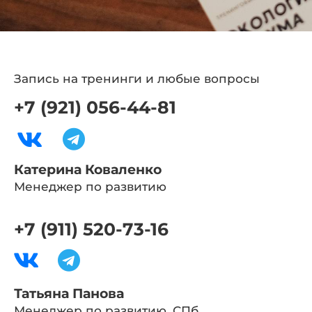
Trans camp Современный гипноз 2022 
2:07
Trans camp Современный гипноз 2022 
2:41
Запись на тренинги и любые вопросы
+7 (921) 056-44-81
Trans camp Современный гипноз 2022 
2:59
Trans camp Современный гипноз 2022 
4:51
Катерина Коваленко
Эриксоновский гипноз 02.02.2020
17:13
Менеджер по развитию
НЛП Практик, 30 поток, июнь 2019. Тр
11:14
+7 (911) 520-73-16
НЛП Практик, 31 поток, отзывы, 01 март
10:12
Татьяна Панова
Менеджер по развитию, СПб