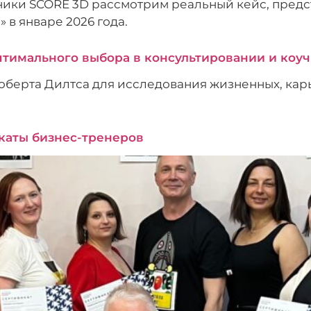
ики SCORE 3D рассмотрим реальный кейс, предс
 в январе 2026 года.
птимального выбора в консультировании и коу
оберта Дилтса для исследования жизненных, карь
каты бизнес-тренеров