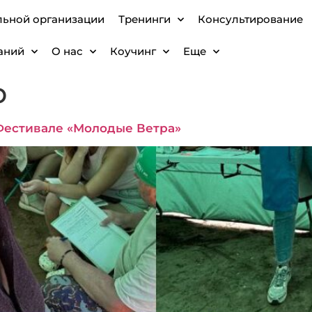
льной организации
Тренинги
Консультирование
аний
О нас
Коучинг
Еще
p
Фестивале «Молодые Ветра»