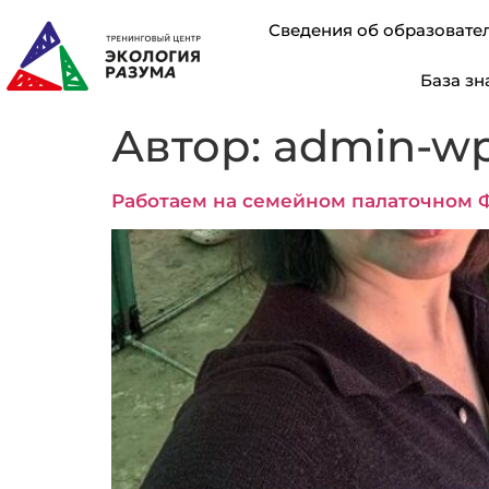
Сведения об образовате
База зн
Автор:
admin-w
Работаем на семейном палаточном 