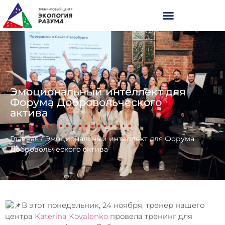
Эмоциональный интеллект для
Форума Добровольческого
актива
Главная
/
Эмоциональный интеллект для Форума
Добровольческого актива
В этот понедельник, 24 ноября, тренер нашего
центра
Katerina Kovalenko
провела тренинг для