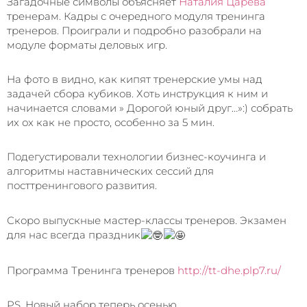
Загадочные символы объясняет
Наталия Царева
тренерам. Кадры с очередного модуля тренинга
тренеров. Проиграли и подробно разобрали на
модуле форматы деловых игр.
На фото в видно, как кипят тренерские умы над
задачей сбора кубиков. Хоть инструкция к ним и
начинается словами » Дорогой юный друг…»:) собрать
их ох как не просто, особенно за 5 мин.
Подегустировали технологии бизнес-коучинга и
алгоритмы наставнических сессий для
посттренингового развития.
Скоро выпускные мастер-классы тренеров. Экзамен
для нас всегда праздник
Программа Тренинга тренеров
http://tt-dhe.plp7.ru/
PS. Новый набор теперь осенью.