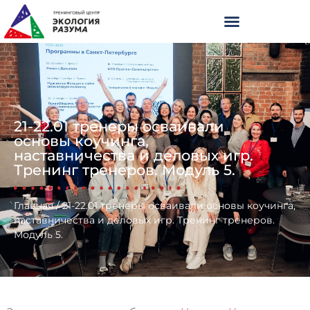
21-22.01 тренеры осваивали
основы коучинга,
наставничества и деловых игр.
Тренинг тренеров. Модуль 5.
Главная
/
21-22.01 тренеры осваивали основы коучинга,
наставничества и деловых игр. Тренинг тренеров.
Модуль 5.