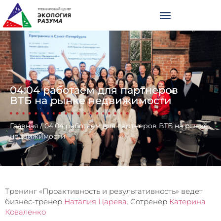
04.04 работаем для партнеров
ВТБ на рынке недвижимости
Главная
/
04.04 работаем для партнеров ВТБ на рынке
недвижимости
Тренинг «Проактивность и результативность» ведет
бизнес-тренер
Наталия Царева
. Сотренер
Катерина
Коваленко