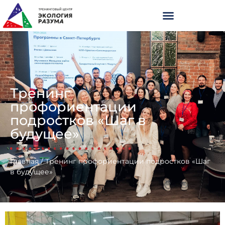
Тренинг
профориентации
подростков «Шаг в
будущее»
Главная
/
Тренинг профориентации подростков «Шаг
в будущее»