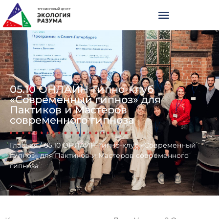
05.10 ОНЛАЙН-Гипно-клуб
«Современный гипноз» для
Пактиков и Мастеров
современного гипноза
Главная
/
05.10 ОНЛАЙН-Гипно-клуб «Современный
гипноз» для Пактиков и Мастеров современного
гипноза