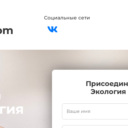
Социальные сети
om
Присоедин
а
Экология
гия