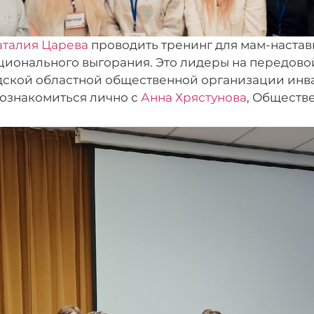
аталия Царева
проводить тренинг для мам-наставн
онального выгорания. Это лидеры на передовой 
дской областной общественной организации инв
познакомиться лично с
Анна Хрястунова
, Обществ