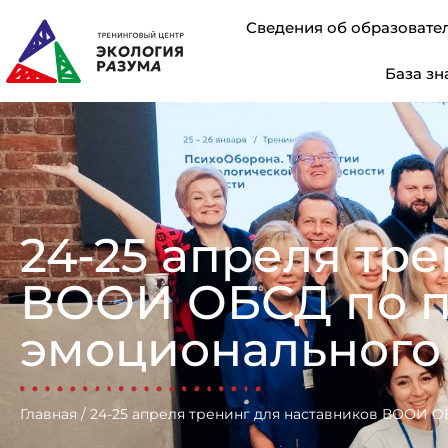
Сведения об образовате
База зн
24-25 апреля тр
ВООИ ОБСД по п
эмоционального
Главная
/
24-25 апреля тренинг для наставников ВООИ 