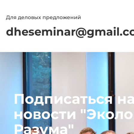
Для деловых предложений
dheseminar@gmail.c
Подписаться н
новости "Эколо
Разума"