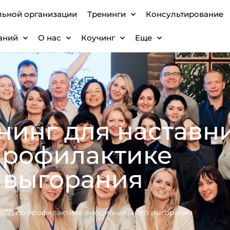
льной организации
Тренинги
Консультирование
аний
О нас
Коучинг
Еще
енинг для наставн
рофилактике
 выгорания
ОБСД по профилактике эмоционального выгорания