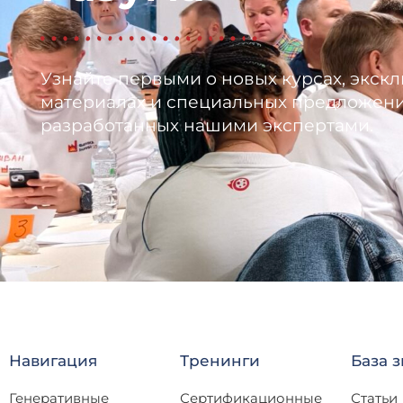
Узнайте первыми о новых курсах, экск
материалах и специальных предложени
разработанных нашими экспертами.
Навигация
Тренинги
База 
Генеративные
Сертификационные
Статьи