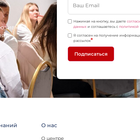
Нажимая на кнопку, вы даете
соглас
люзивных
данных
и соглашаетесь c
политикой
ях,
Я согласен на получение информац
*
рассылок
Подписаться
знаний
О нас
О центре